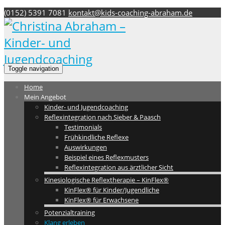
(0152) 5391 7081
kontakt@kids-coaching-abraham.de
Toggle navigation
Home
Mein Angebot
Kinder- und Jugendcoaching
Reflexintegration nach Sieber & Paasch
Testimonials
Frühkindliche Reflexe
Auswirkungen
Beispiel eines Reflexmusters
Reflexintegration aus ärztlicher Sicht
Kinesiologische Reflextherapie – KinFlex®
KinFlex® für Kinder/Jugendliche
KinFlex® für Erwachsene
Potenzialtraining
Klang erleben