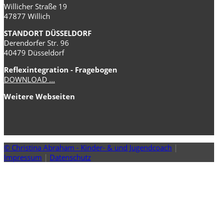
Willicher Straße 19
47877 Willich
STANDORT DÜSSELDORF
Derendorfer Str. 96
40479 Düsseldorf
Reflexintegration - Fragebogen
DOWNLOAD ...
Weitere Webseiten
© Christina Abraham - Kinder- & und Jugendcoach
|
Impressum
|
Datenschutz