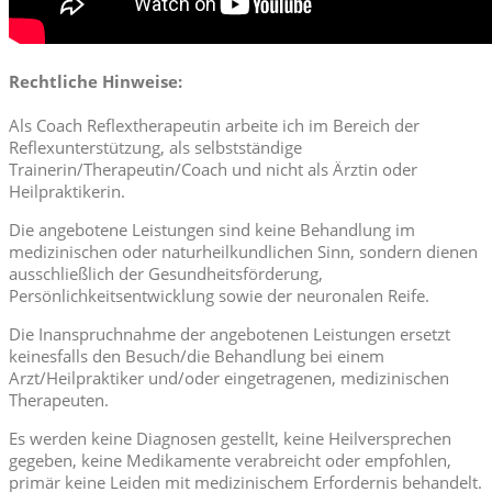
Rechtliche Hinweise:
Als Coach Reflextherapeutin arbeite ich im Bereich der
Reflexunterstützung, als selbstständige
Trainerin/Therapeutin/Coach und nicht als Ärztin oder
Heilpraktikerin.
Die angebotene Leistungen sind keine Behandlung im
medizinischen oder naturheilkundlichen Sinn, sondern dienen
ausschließlich der Gesundheitsförderung,
Persönlichkeitsentwicklung sowie der neuronalen Reife.
Die Inanspruchnahme der angebotenen Leistungen ersetzt
keinesfalls den Besuch/die Behandlung bei einem
Arzt/Heilpraktiker und/oder eingetragenen, medizinischen
Therapeuten.
Es werden keine Diagnosen gestellt, keine Heilversprechen
gegeben, keine Medikamente verabreicht oder empfohlen,
primär keine Leiden mit medizinischem Erfordernis behandelt.