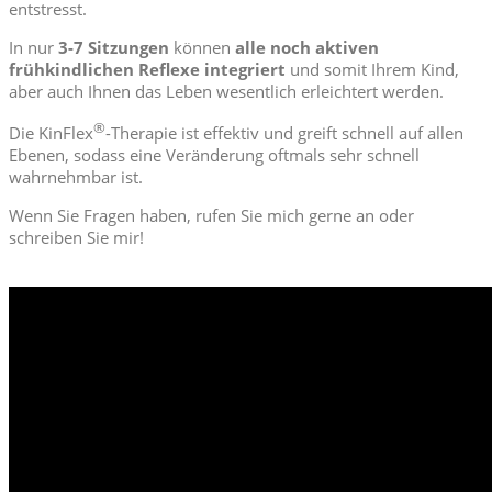
entstresst.
In nur
3-7 Sitzungen
können
alle noch aktiven
frühkindlichen Reflexe integriert
und somit Ihrem Kind,
aber auch Ihnen das Leben wesentlich erleichtert werden.
®
Die KinFlex
-Therapie ist effektiv und greift schnell auf allen
Ebenen, sodass eine Veränderung oftmals sehr schnell
wahrnehmbar ist.
Wenn Sie Fragen haben, rufen Sie mich gerne an oder
schreiben Sie mir!