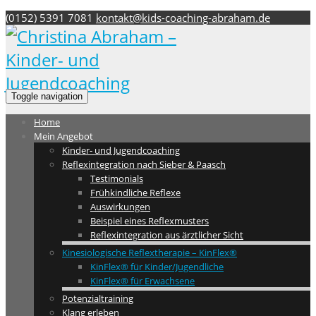
(0152) 5391 7081
kontakt@kids-coaching-abraham.de
Toggle navigation
Home
Mein Angebot
Kinder- und Jugendcoaching
Reflexintegration nach Sieber & Paasch
Testimonials
Frühkindliche Reflexe
Auswirkungen
Beispiel eines Reflexmusters
Reflexintegration aus ärztlicher Sicht
Kinesiologische Reflextherapie – KinFlex®
KinFlex® für Kinder/Jugendliche
KinFlex® für Erwachsene
Potenzialtraining
Klang erleben